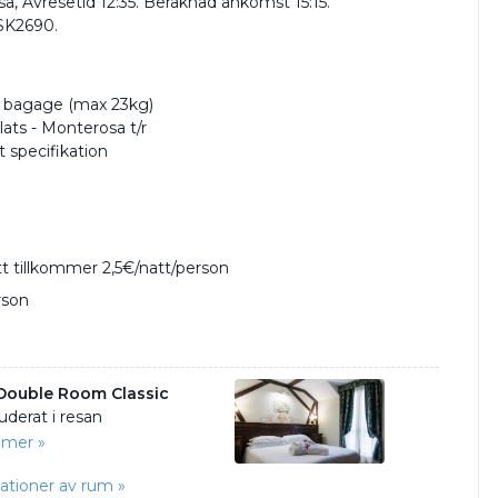
a, Avresetid 12:35. Beräknad ankomst 15:15.
SK2690.
t bagage (max 23kg)
plats - Monterosa t/r
 specifikation
tt tillkommer 2,5€/natt/person
rson
 Double Room Classic
uderat i resan
 mer »
nationer av rum »