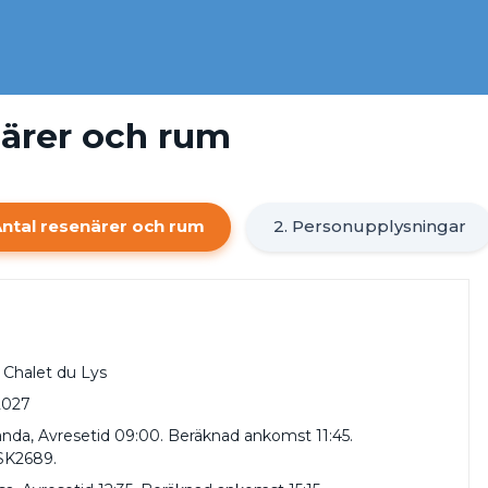
närer och rum
Antal resenärer och rum
2. Personupplysningar
 Chalet du Lys
 2027
nda, Avresetid 09:00. Beräknad ankomst 11:45.
SK2689.