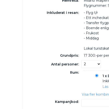
Hemresa:
Milano Malpens
Flygnummer: 
Inkluderat i resan:
- Flyg t/r
- Ett inchecka
- Transfer flyg
- Boende enligt
- Frukost
- Middag
Lokal turistska
Grundpris:
17 300:-
per pe
Antal personer:
Rum:
1 x
Inkl
Läs
Visa fler kombi
Kampanjkod: