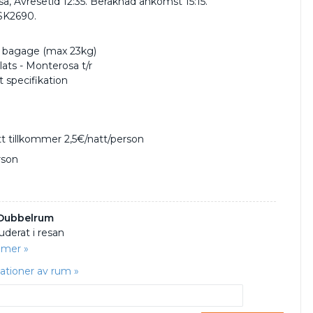
a, Avresetid 12:35. Beräknad ankomst 15:15.
SK2690.
t bagage (max 23kg)
plats - Monterosa t/r
 specifikation
tt tillkommer 2,5€/natt/person
rson
 Dubbelrum
uderat i resan
 mer »
nationer av rum »