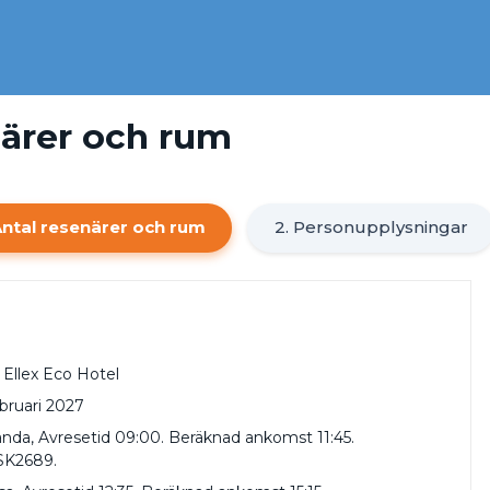
närer och rum
Antal resenärer och rum
2. Personupplysningar
 Ellex Eco Hotel
ebruari 2027
nda, Avresetid 09:00. Beräknad ankomst 11:45.
SK2689.