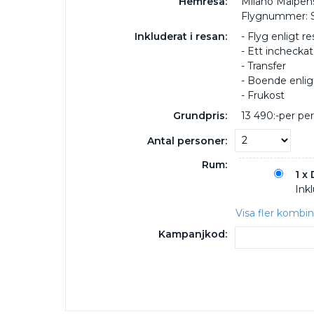
Hemresa:
Milano Malpens
Flygnummer: 
Inkluderat i resan:
- Flyg enligt re
- Ett inchecka
- Transfer
- Boende enligt
- Frukost
Grundpris:
13 490:-
per pe
Antal personer:
Rum:
1 x
Inkl
Visa fler kombi
Kampanjkod: