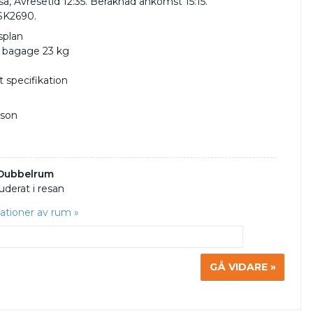
a, Avresetid 12:35. Beräknad ankomst 15:15.
SK2690.
splan
t bagage 23 kg
 specifikation
rson
 Dubbelrum
uderat i resan
nationer av rum »