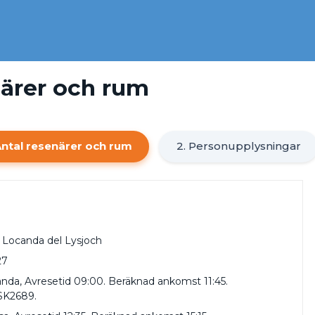
närer och rum
Antal resenärer och rum
2. Personupplysningar
 Locanda del Lysjoch
27
nda, Avresetid 09:00. Beräknad ankomst 11:45.
SK2689.