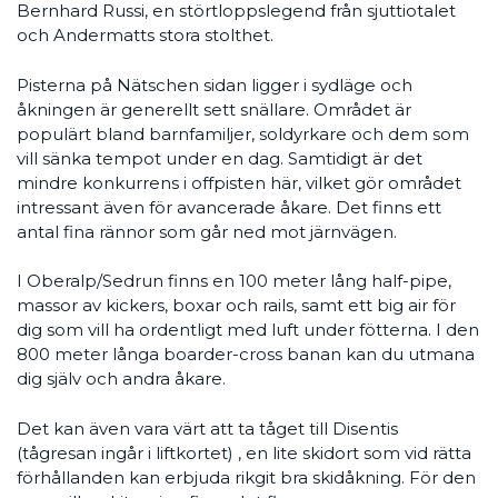
Bernhard Russi, en störtloppslegend från sjuttiotalet
och Andermatts stora stolthet.
Pisterna på Nätschen sidan ligger i sydläge och
åkningen är generellt sett snällare. Området är
populärt bland barnfamiljer, soldyrkare och dem som
vill sänka tempot under en dag. Samtidigt är det
mindre konkurrens i offpisten här, vilket gör området
intressant även för avancerade åkare. Det finns ett
antal fina rännor som går ned mot järnvägen.
I Oberalp/Sedrun finns en 100 meter lång half-pipe,
massor av kickers, boxar och rails, samt ett big air för
dig som vill ha ordentligt med luft under fötterna. I den
800 meter långa boarder-cross banan kan du utmana
dig själv och andra åkare.
Det kan även vara värt att ta tåget till Disentis
(tågresan ingår i liftkortet) , en lite skidort som vid rätta
förhållanden kan erbjuda rikgit bra skidåkning. För den