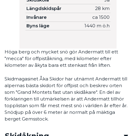
Längdskidspår
28 km
Invånare
ca 1500
Byns läge
1440 m ö.h
Höga berg och mycket snö gör Andermatt till ett
"mecca" för offpiståkning, med kilometer efter
kilometer av åkyta bara ett stenkast från liften.
Skidmagasinet Åka Skidor har utnämnt Andermatt till
alpernas bästa skidort för offpist och beskrev orten
som "Grand Montets fast utan skidåkare". En del av
förklaringen till utmärkelsen är att Andermatt tillhör
topplistan som får mest mest snö i världen år efter år.
Snödjup på över 6 meter är normalt på mäktiga
berget Gemsstock.
Skidåkning