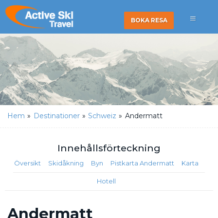
BOKA RESA
Hem
»
Destinationer
»
Schweiz
»
Andermatt
Innehålls
förteckning
Översikt
Skidåkning
Byn
Pistkarta Andermatt
Karta
Hotell
Andermatt