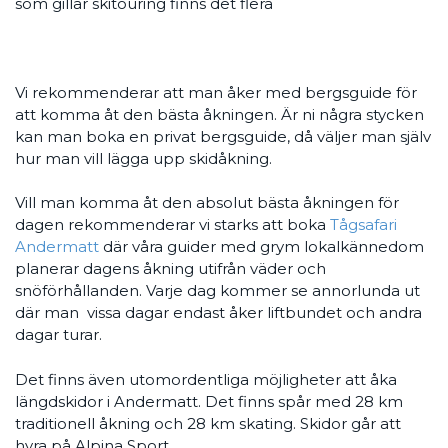
som gillar skitouring finns det flera
Vi rekommenderar att man åker med bergsguide för
att komma åt den bästa åkningen. Är ni några stycken
kan man boka en privat bergsguide, då väljer man själv
hur man vill lägga upp skidåkning.
Vill man komma åt den absolut bästa åkningen för
dagen rekommenderar vi starks att boka
Tågsafari
Andermatt
där våra guider med grym lokalkännedom
planerar dagens åkning utifrån väder och
snöförhållanden. Varje dag kommer se annorlunda ut
där man vissa dagar endast åker liftbundet och andra
dagar turar.
Det finns även utomordentliga möjligheter att åka
längdskidor i Andermatt. Det finns spår med 28 km
traditionell åkning och 28 km skating. Skidor går att
hyra på Alpina Sport.