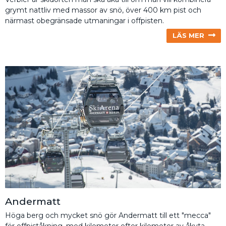
grymt nattliv med massor av snö, över 400 km pist och
närmast obegränsade utmaningar i offpisten.
LÄS MER
Andermatt
Höga berg och mycket snö gör Andermatt till ett "mecca"
för offpiståkning, med kilometer efter kilometer av åkyta