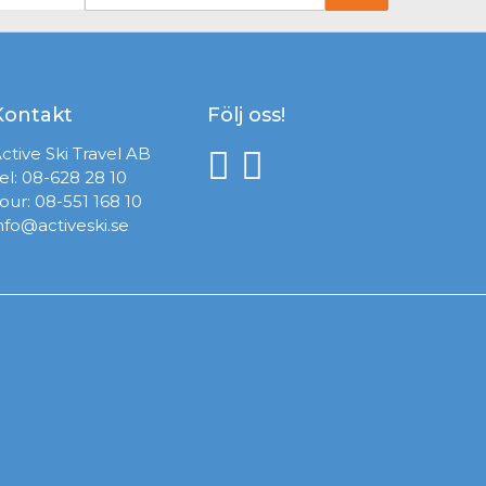
Kontakt
Följ oss!
ctive Ski Travel AB
el:
08-628 28 10
our:
08-551 168 10
nfo@activeski.se