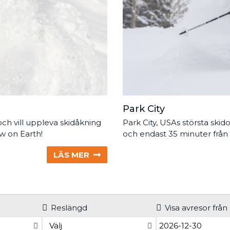
Park City
och vill uppleva skidåkning
Park City, USAs största ski
ow on Earth!
och endast 35 minuter från S
LÄS MER
Reslängd
Visa avresor från
Välj