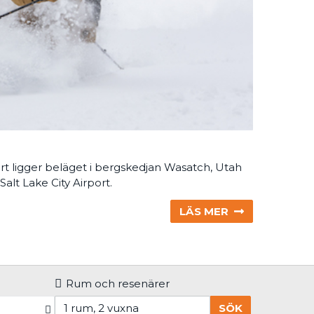
dort ligger beläget i bergskedjan Wasatch, Utah
alt Lake City Airport.
LÄS MER
Rum och resenärer
SÖK
1 rum, 2 vuxna