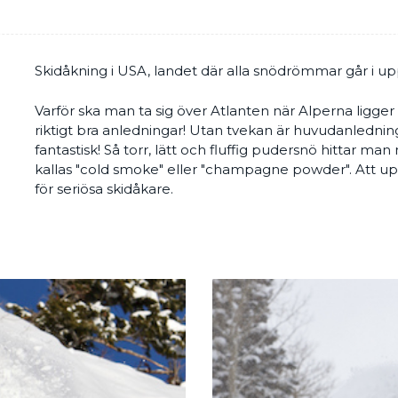
Skidåkning i USA, landet där alla snödrömmar går i upp
Varför ska man ta sig över Atlanten när Alperna ligger
riktigt bra anledningar! Utan tvekan är huvudanledni
fantastisk! Så torr, lätt och fluffig pudersnö hittar m
kallas "cold smoke" eller "champagne powder". Att u
för seriösa skidåkare.