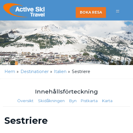
BOKA RESA
Hem
»
Destinationer
»
Italien
»
Sestriere
Innehålls
förteckning
Översikt
Skidåkningen
Byn
Pistkarta
Karta
Sestriere