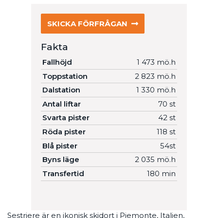
SKICKA FÖRFRÅGAN
Fakta
Fallhöjd
1 473 mö.h
Toppstation
2 823 mö.h
Dalstation
1 330 mö.h
Antal liftar
70 st
Svarta pister
42 st
Röda pister
118 st
Blå pister
54st
Byns läge
2 035 mö.h
Transfertid
180 min
Sestriere är en ikonisk skidort i Piemonte, Italien,