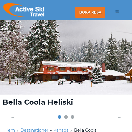
BOKA RESA
Bella Coola Heliski
Hem
»
Destinationer
»
Kanada
»
Bella Coola