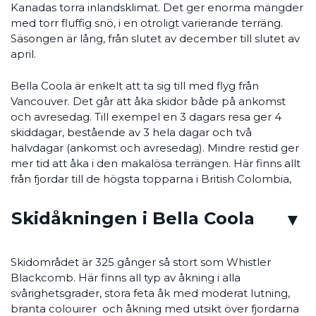
Kanadas torra inlandsklimat. Det ger enorma mängder
med torr fluffig snö, i en otroligt varierande terräng.
Säsongen är lång, från slutet av december till slutet av
april.
Bella Coola är enkelt att ta sig till med flyg från
Vancouver. Det går att åka skidor både på ankomst
och avresedag. Till exempel en 3 dagars resa ger 4
skiddagar, bestående av 3 hela dagar och två
halvdagar (ankomst och avresedag). Mindre restid ger
mer tid att åka i den makalösa terrängen. Här finns allt
från fjordar till de högsta topparna i British Colombia,
Skidåkningen i Bella Coola
Skidområdet är 325 gånger så stort som Whistler
Blackcomb. Här finns all typ av åkning i alla
svårighetsgrader, stora feta åk med moderat lutning,
branta colouirer och åkning med utsikt över fjordarna