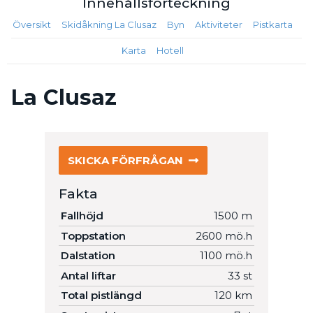
Innehålls
förteckning
Översikt
Skidåkning La Clusaz
Byn
Aktiviteter
Pistkarta
Karta
Hotell
La Clusaz
SKICKA FÖRFRÅGAN
Fakta
Fallhöjd
1500 m
Toppstation
2600 mö.h
Dalstation
1100 mö.h
Antal liftar
33 st
Total pistlängd
120 km