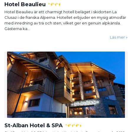
Hotel Beaulieu
★
★
★
Hotel Beaulieu är ett charmigt hotell beläget i skidorten La
Clusaz i de franska Alperna. Hotellet erbjuder en mysig atmosfär
med inredning av trä och sten, vilket ger en genuin alpkänsla.
Gästerna ka...
Läs mer
St-Alban Hotel & SPA
★
★
★
★