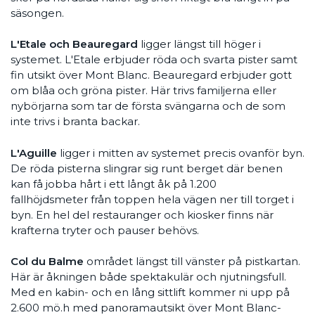
säsongen.
L'Etale
och Beauregard
ligger längst till höger i
systemet. L'Etale erbjuder röda och svarta pister samt
fin utsikt över Mont Blanc. Beauregard erbjuder gott
om blåa och gröna pister. Här trivs familjerna eller
nybörjarna som tar de första svängarna och de som
inte trivs i branta backar.
L'Aguille
ligger
i mitten av systemet precis ovanför byn.
De röda pisterna slingrar sig runt berget där benen
kan få jobba hårt i ett långt åk på 1.200
fallhöjdsmeter från toppen hela vägen ner till torget i
byn. En hel del restauranger och kiosker finns när
krafterna tryter och pauser behövs.
Col du Balme
området längst till vänster på pistkartan.
Här är åkningen både spektakulär och njutningsfull.
Med en kabin- och en lång sittlift kommer ni upp på
2.600 mö.h med panoramautsikt över Mont Blanc-