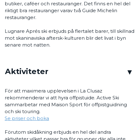
butiker, caféer och restauranger. Det finns en hel del
riktigt bra restauranger varav två Guide Michelin
restauranger.
Lugnare Aprés ski erbjuds på flertalet barer, till skillnad
mot skaninaviska aftersk-kulturen blir det livat i byn
senare mot natten.
Aktiviteter
För att maximera upplevelsen i La Clusaz
rekommenderar vi att hyra offpistuide. Active Ski
sammarbetar med Maison Sport för offpistguidning
och ski touring.
Se priser och boka
Förutom skidåkning erbjuds en hel del andra
aktiviteter vilket passar bra för grupper där alla inte