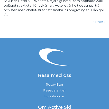
St-Alban Hotel & SPA är ett 4-stjärnigt hotell som öppnade 2018
beläget straxt utanför bykärnan. Hotellet är helt designat i trä
och sten med chalet-stil för att smälta in i omgivningen. Från golv
til...
Läs mer
Resa med oss
Resevillkor
Resegarantier
Försäkringar
Om Active Ski