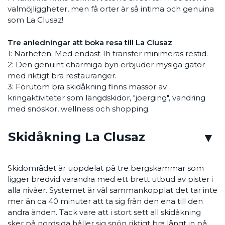
valmöjliggheter, men få orter är så intima och genuina
som La Clusaz!
Tre anledningar att boka resa till La Clusaz
1: Närheten. Med endast 1h transfer minimeras restid.
2: Den genuint charmiga byn erbjuder mysiga gator
med riktigt bra restauranger.
3: Förutom bra skidåkning finns massor av
kringaktiviteter som längdskidor, "joerging", vandring
med snöskor, wellness och shopping.
Skidåkning La Clusaz
Skidområdet är uppdelat på tre bergskammar som
ligger bredvid varandra med ett brett utbud av pister i
alla nivåer. Systemet är väl sammankopplat det tar inte
mer än ca 40 minuter att ta sig från den ena till den
andra änden. Tack vare att i stort sett all skidåkning
sker på nordsida håller sig snön riktigt bra långt in på