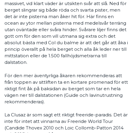
massivet, vid klart väder är utsikten svår att slå. Ned för
berget slingrar sig både röda och svarta pister, men
det är inte pisterna man åker hit för. Här finns en
ocean av ytor mellan pisterna med medelsvår terräng
utan oväntade eller svåra hinder. Svårare liljer finns det
gott om för den som vill utmana sig extra och det
absolut bästa med Col du balme är att det går att åka i
princip överallt på hela berget och alla åk leder ner till
mittstation eller de 1.500 fallhöjdsmetrarna till
dalstation.
För den mer äventyrliga åkaren rekommenderas att
från toppen av sittliften ta en kortare promenad för ett
riktigt fint åk på baksidan av berget som tar en hela
vägen ner till dalstationen (Guide och lavinutrustning
rekommenderas).
La Clusaz är som sagt ett riktigt freeride-paradis. Det är
inte för intet att vinnarna av Freeride World Tour
(Candide Thovex 2010 och Loic Collomb-Patton 2014