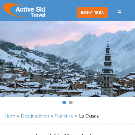
BOKA RESA
Hem
»
Destinationer
»
Frankrike
»
La Clusaz