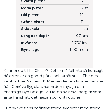
Svarta pister
7 st
Röda pister
17 st
Blå pister
19 st
Gröna pister
11 st
Skidskola
Ja
Längdskidspår
97 km
Invånare
1 750 inv.
Byns läge
1100 mö.h
Känner du till La Clusaz? Det är i så fall inte så konstigt
då orten är en gömd pärla och utnämt till "The best
kept hidden Ski resort". Med endast en timme transfer
från Genéve flygplats når ni den mysiga och
charmiga byn beläget vid foten av Aravisbergen som
är så fransk att det nästan gör ont i ögonen.
I Frankrike finns definitivt större skidorter med större