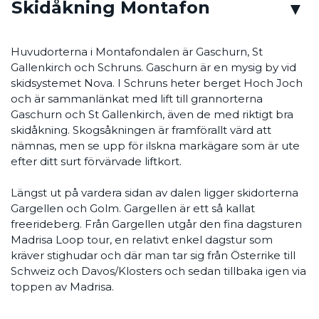
Skidåkning Montafon
Huvudorterna i Montafondalen är Gaschurn, St
Gallenkirch och Schruns. Gaschurn är en mysig by vid
skidsystemet Nova. I Schruns heter berget Hoch Joch
och är sammanlänkat med lift till grannorterna
Gaschurn och St Gallenkirch, även de med riktigt bra
skidåkning. Skogsåkningen är framförallt värd att
nämnas, men se upp för ilskna markägare som är ute
efter ditt surt förvärvade liftkort.
Längst ut på vardera sidan av dalen ligger skidorterna
Gargellen och Golm. Gargellen är ett så kallat
freerideberg. Från Gargellen utgår den fina dagsturen
Madrisa Loop tour, en relativt enkel dagstur som
kräver stighudar och där man tar sig från Österrike till
Schweiz och Davos/Klosters och sedan tillbaka igen via
toppen av Madrisa.