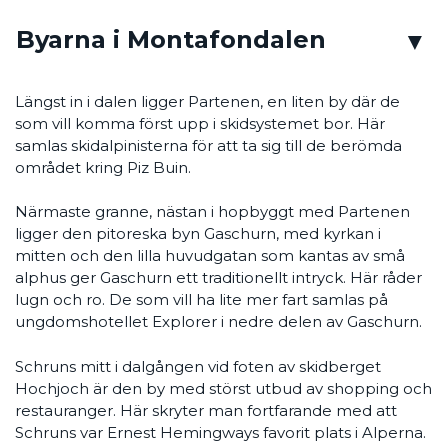
Byarna i Montafondalen
Längst in i dalen ligger Partenen, en liten by där de
som vill komma först upp i skidsystemet bor. Här
samlas skidalpinisterna för att ta sig till de berömda
området kring Piz Buin.
Närmaste granne, nästan i hopbyggt med Partenen
ligger den pitoreska byn Gaschurn, med kyrkan i
mitten och den lilla huvudgatan som kantas av små
alphus ger Gaschurn ett traditionellt intryck. Här råder
lugn och ro. De som vill ha lite mer fart samlas på
ungdomshotellet Explorer i nedre delen av Gaschurn.
Schruns mitt i dalgången vid foten av skidberget
Hochjoch är den by med störst utbud av shopping och
restauranger. Här skryter man fortfarande med att
Schruns var Ernest Hemingways favorit plats i Alperna.