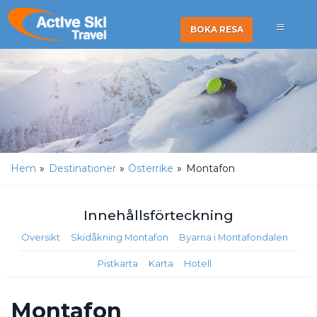
BOKA RESA
Hem
»
Destinationer
»
Österrike
»
Montafon
Innehålls
förteckning
Översikt
Skidåkning Montafon
Byarna i Montafondalen
Pistkarta
Karta
Hotell
Montafon