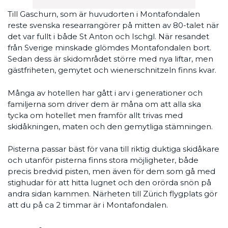
Till Gaschurn, som är huvudorten i Montafondalen
reste svenska researrangörer på mitten av 80-talet när
det var fullt i både St Anton och Ischgl. När resandet
från Sverige minskade glömdes Montafondalen bort.
Sedan dess är skidområdet större med nya liftar, men
gästfriheten, gemytet och wienerschnitzeln finns kvar.
Många av hotellen har gått i arv i generationer och
familjerna som driver dem är måna om att alla ska
tycka om hotellet men framför allt trivas med
skidåkningen, maten och den gemytliga stämningen.
Pisterna passar bäst för vana till riktig duktiga skidåkare
och utanför pisterna finns stora möjligheter, både
precis bredvid pisten, men även för dem som gå med
stighudar för att hitta lugnet och den orörda snön på
andra sidan kammen. Närheten till Zürich flygplats gör
att du på ca 2 timmar är i Montafondalen.