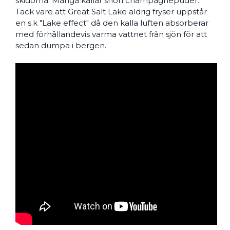
skidorna. Många kallar snön champagnepuder.
Tack vare att Great Salt Lake aldrig fryser uppstår
en s.k "Lake effect" då den kalla luften absorberar
med förhållandevis varma vattnet från sjön för att
sedan dumpa i bergen.