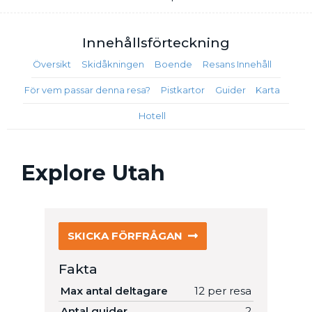
Innehålls
förteckning
Översikt
Skidåkningen
Boende
Resans Innehåll
För vem passar denna resa?
Pistkartor
Guider
Karta
Hotell
Explore Utah
SKICKA FÖRFRÅGAN
Fakta
Max antal deltagare
12 per resa
Antal guider
2