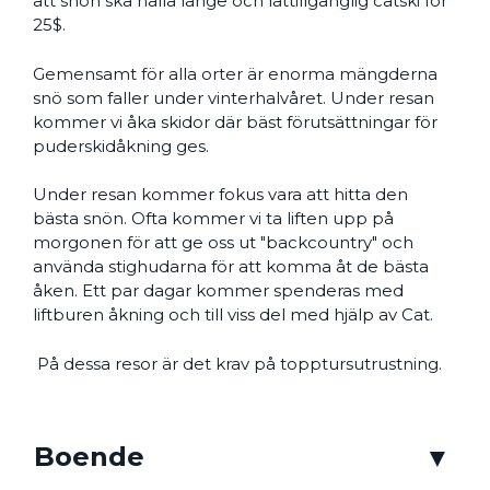
att snön ska hålla länge och lättillgänglig catski för
25$.
Gemensamt för alla orter är enorma mängderna
snö som faller under vinterhalvåret. Under resan
kommer vi åka skidor där bäst förutsättningar för
puderskidåkning ges.
Under resan kommer fokus vara att hitta den
bästa snön. Ofta kommer vi ta liften upp på
morgonen för att ge oss ut "backcountry" och
använda stighudarna för att komma åt de bästa
åken. Ett par dagar kommer spenderas med
liftburen åkning och till viss del med hjälp av Cat.
På dessa resor är det krav på topptursutrustning.
Boende