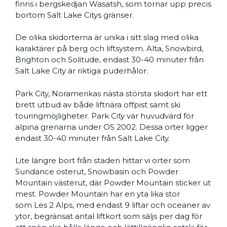
finns i bergskedjan Wasatsh, som tornar upp precis
bortom Salt Lake Citys gränser.
De olika skidorterna är unika i sitt slag med olika
karaktärer på berg och liftsystem. Alta, Snowbird,
Brighton och Solitude, endast 30-40 minuter från
Salt Lake City är riktiga puderhålor.
Park City, Noramerikas nästa största skidort har ett
brett utbud av både liftnära offpist samt ski
touringmöjligheter. Park City var huvudvärd för
alpina grenarna under OS 2002. Dessa orter ligger
endast 30-40 minuter från Salt Lake City.
Lite längre bort från staden hittar vi orter som
Sundance österut, Snowbasin och Powder
Mountain västerut, där Powder Mountain sticker ut
mest. Powder Mountain har en yta lika stor
som Les 2 Alps, med endast 9 liftar och oceaner av
ytor, begränsat antal liftkort som säljs per dag för