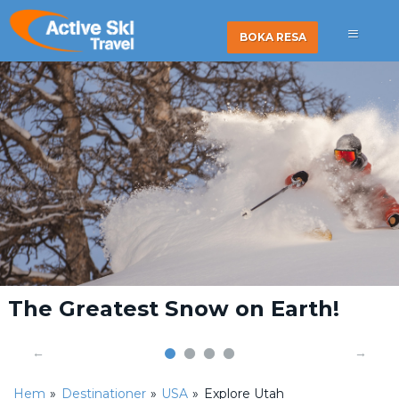
BOKA RESA
The Greatest Snow on Earth!
Hem
»
Destinationer
»
USA
»
Explore Utah