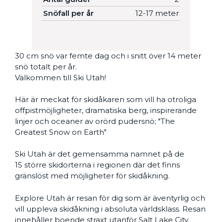
Snöfall per år
12-17 meter
30 cm snö var femte dag och i snitt över 14 meter
snö totalt per år.
Välkommen till Ski Utah!
Här är meckat för skidåkaren som vill ha otroliga
offpistmöjligheter, dramatiska berg, inspirerande
linjer och oceaner av orörd pudersnö; "The
Greatest Snow on Earth"
Ski Utah är det gemensamma namnet på de
15 större skidorterna i regionen där det finns
gränslöst med möjligheter för skidåkning.
Explore Utah är resan för dig som är äventyrlig och
vill uppleva skidåkning i absoluta världsklass. Resan
innehåller boende straxt utanför Salt Lake City,