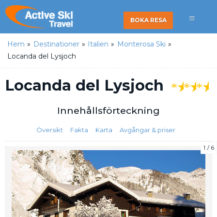
BOKA RESA
Hem
»
Destinationer
»
Italien
»
Monterosa Ski
»
Locanda del Lysjoch
Locanda del Lysjoch
★
★
★
Innehålls
förteckning
Översikt
Fakta
Karta
Avgångar & priser
1
6