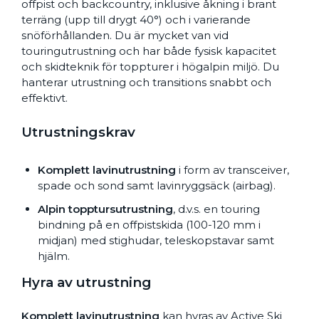
offpist och backcountry, inklusive åkning i brant
terräng (upp till drygt 40°) och i varierande
snöförhållanden. Du är mycket van vid
touringutrustning och har både fysisk kapacitet
och skidteknik för toppturer i högalpin miljö. Du
hanterar utrustning och transitions snabbt och
effektivt.
Utrustningskrav
Komplett lavinutrustning
i form av transceiver,
spade och sond samt lavinryggsäck (airbag).
Alpin topptursutrustning
, d.v.s. en touring
bindning på en offpistskida (100-120 mm i
midjan) med stighudar, teleskopstavar samt
hjälm.
Hyra av utrustning
Komplett lavinutrustning
kan hyras av Active Ski