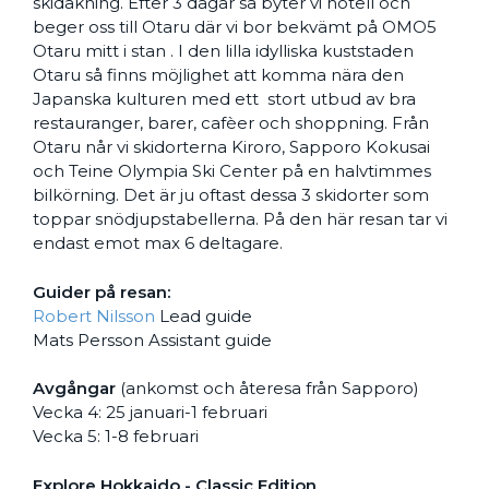
skidåkning. Efter 3 dagar så byter vi hotell och
beger oss till Otaru där vi bor bekvämt på OMO5
Otaru mitt i stan . I den lilla idylliska kuststaden
Otaru så finns möjlighet att komma nära den
Japanska kulturen med ett stort utbud av bra
restauranger, barer, cafèer och shoppning. Från
Otaru når vi skidorterna Kiroro, Sapporo Kokusai
och Teine Olympia Ski Center på en halvtimmes
bilkörning. Det är ju oftast dessa 3 skidorter som
toppar snödjupstabellerna. På den här resan tar vi
endast emot max 6 deltagare.
Guider på resan:
Robert Nilsson
Lead guide
Mats Persson Assistant guide
Avgångar
(ankomst och återesa från Sapporo)
Vecka 4: 25 januari-1 februari
Vecka 5: 1-8 februari
Explore Hokkaido - Classic Edition