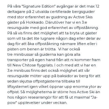
På våra "Signature Edition" avgångar är det max 12
deltagare på 2 utvalda certifierade bergsguider
med stor erfarenhet av guidning av Active Skis
gäster på Hokkaido. Därutöver har vi en 3:e
resursguide med god erfarenhet av offpiståkning.
På så vis finns det möjlighet att ta bryta ut gäster
som vill ta det lite lugnare någon dag eller delar av
dag för att åka offpiståkning närmare liften eller i
pisten om benen är trötta. Vi har också
tre minibussar så guiderna kan göra alla
transporter på egen hand från att ni kommer fram
till New Chitose flygplats. I och med att vi har en
3:e minibuss finns det också möjlighet att vår
resursguide möter upp på baksidor av berg för att
sedan skjutsa offpistgästerna tillbaka till
liftsystemet igen vilket öppnar upp enorma ytor av
offpist. Så möjligheterna är större hos Active Ski än
hos någon researrangör för att få ut maximal "Ja-
pow" upplevelser under veckan.