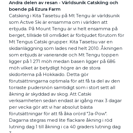
Andra delen av resan - Världsunik Catskiing och
boende på Ezura Farm
Catskiing i Kita Taisetsu på Mt Tengu är världsunik
som Active Ski är ensamma om i världen att
erbjuda. På Mount Tengu är vi helt ensamma på
berget, tillräde till området är förbjudet förutom för
Mt Tengus Catski grupper. Kita Taisetsu var en
skidanläggning som lades ned helt 2010. Åkningen
som erbjuds är varierande och Mt Tengu toppen
ligger på 1 271 möh medan basen ligger på 686
möh vilket är betydligt högre än de stora
skidorterna på Hokkaido. Detta gör
förutsättningarna optimala för att få ta del av den
torraste pudersnön samtidigt som i stort sett all
åkning är skyddad av skog. Att Catski
verksamheten sedan endast är igång max 3 dagar
per vecka gör att vi har absolut bästa
förutsättningar för att få åka orörd "Ja-Pow".
Dagarna stegras med lite flackare åkning i röd
lutning dag 1 till åkning i ca 40 graders lutning dag