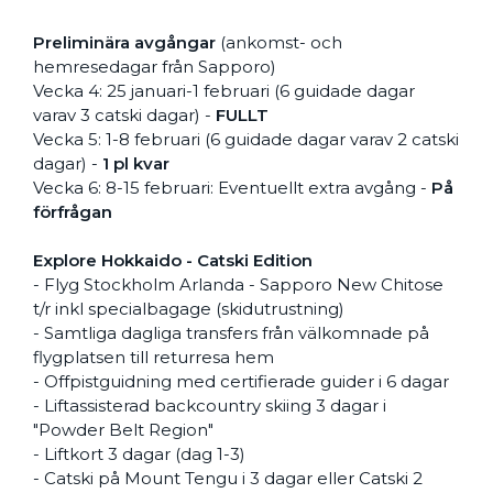
Preliminära avgångar
(ankomst- och
hemresedagar från Sapporo)
Vecka 4: 25 januari-1 februari (6 guidade dagar
varav 3 catski dagar) -
FULLT
Vecka 5: 1-8 februari (6 guidade dagar varav 2 catski
dagar) -
1 pl kvar
Vecka 6: 8-15 februari: Eventuellt extra avgång -
På
förfrågan
Explore Hokkaido - Catski Edition
- Flyg Stockholm Arlanda - Sapporo New Chitose
t/r inkl specialbagage (skidutrustning)
- Samtliga dagliga transfers från välkomnade på
flygplatsen till returresa hem
- Offpistguidning med certifierade guider i 6 dagar
- Liftassisterad backcountry skiing 3 dagar i
"Powder Belt Region"
- Liftkort 3 dagar (dag 1-3)
- Catski på Mount Tengu i 3 dagar eller Catski 2