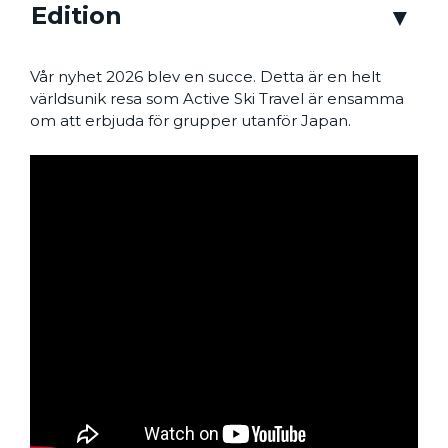
Edition
Vår nyhet 2026 blev en succe. Detta är en helt
världsunik resa som Active Ski Travel är ensamma
om att erbjuda för grupper utanför Japan.