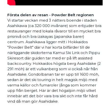
Första delen av resan - Powder Belt regionen
Vi startar veckan med 3 nätters boende i staden
Asahikawa (ca 320 000 invånare) som erbjuder bra
restauranger med lokala råvaror till en mycket bra
prisnivå och bra izakayas (japanska barer)
centrum. Asahikawa ligger mitt i Hokkaidos
"Powder Belt" där vi har korta bilfärder till de
närliggande skidorterna Kamui Ski Link och Pippu
Skiresort där guiden tar med er på lift assisted
backcountry. Hokkaidos högsta berg Asahidake (2
291 möh) är ett vulkanberg som vi också når från
Asahidake. Gondolbanan tar er upp till 1600 möh,
sedan är det ski touring in helt magisk miljö med
varma källor och fumaroler (ånga som kommer
upp från berget. Här är det högalpin miljö vilket
innebär att det bör vara bra sikt och inte får hård
vind då man gör Asahidake.