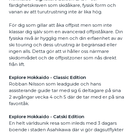
färdighetskraven som skidåkare, fysisk form och
vanan av att turutrustning inte är lika hög.
För dig som gillar att åka offpist men som inte
klassar dig själv som en avancerad offpiståkare. Din
fysiska nivå är hygglig men och din erfaenhet av av
ski touring och dess utrustnig är begränsad eller
ingen alls. Detta gör att vi håller oss närmare
skidområdet och de offpistzoner som nås direkt
från lift.
Explore Hokkaido - Classic Edition
Robban Nilsson som leadguide och hans
assisterande guide tar med sig 6 deltagare på sina
2 avgångar vecka 4 och 5 där de tar med er på sina
favoritåk.
Explore Hokkaido - Catski Edition
En helt världsunik resa som inleds med 3 dagars
boende i staden Asahikawa där vi gör dagsutflykter