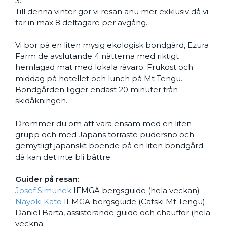
3.
Till denna vinter gör vi resan änu mer exklusiv då vi
tar in max 8 deltagare per avgång.
Vi bor på en liten mysig ekologisk bondgård, Ezura
Farm de avslutande 4 nätterna med riktigt
hemlagad mat med lokala råvaro. Frukost och
middag på hotellet och lunch på Mt Tengu.
Bondgården ligger endast 20 minuter från
skidåkningen.
Drömmer du om att vara ensam med en liten
grupp och med Japans torraste pudersnö och
gemytligt japanskt boende på en liten bondgård
då kan det inte bli bättre.
Guider på resan:
Josef Simunek
IFMGA bergsguide (hela veckan)
Nayoki Kato
IFMGA bergsguide (Catski Mt Tengu)
Daniel Barta, assisterande guide och chaufför (hela
veckna