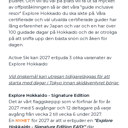
pudret. Och vill du väl på plats vill få ut så mycket
av offpiståklningen så är det våra "guide inclusive
resor" Explore Hokkaido du ska sikte på. Våra
certifierade och väl utvalda certifierade guider har
lång erfarenhet av Japan och var och en har över
100 guidade dagar på Hokkaido och de är otroliga
på att sniffa upp den bästa snön och åken för
dagen.
Active Ski kan 2027 erbjuda 3 olika varainater av
Explore Hokkaido:
Vid önskemål kan utresan tidigareläggas för att
starta med dagar i Tokyo innan skidäventyret börjar.
Explore Hokkaido - Signature Edition
Det är vårt flaggskeppp som vi förfinar år för år.
2027 med 5 avgångar och 12 deltagare på varje
avgång från vecka 2 till vecka 6 under 2027.
En
NYHET
för 2027 är att vi erbjuder en
"Explore
Hokkaido - Signature Edition EASY"
där