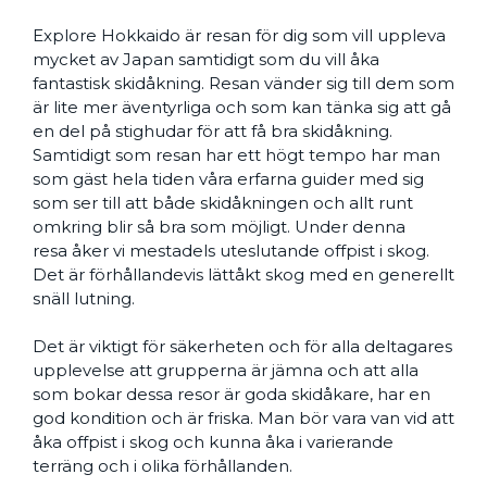
Explore Hokkaido är resan för dig som vill uppleva
mycket av Japan samtidigt som du vill åka
fantastisk skidåkning. Resan vänder sig till dem som
är lite mer äventyrliga och som kan tänka sig att gå
en del på stighudar för att få bra skidåkning.
Samtidigt som resan har ett högt tempo har man
som gäst hela tiden våra erfarna guider med sig
som ser till att både skidåkningen och allt runt
omkring blir så bra som möjligt. Under denna
resa åker vi mestadels uteslutande offpist i skog.
Det är förhållandevis lättåkt skog med en generellt
snäll lutning.
Det är viktigt för säkerheten och för alla deltagares
upplevelse att grupperna är jämna och att alla
som bokar dessa resor är goda skidåkare, har en
god kondition och är friska. Man bör vara van vid att
åka offpist i skog och kunna åka i varierande
terräng och i olika förhållanden.