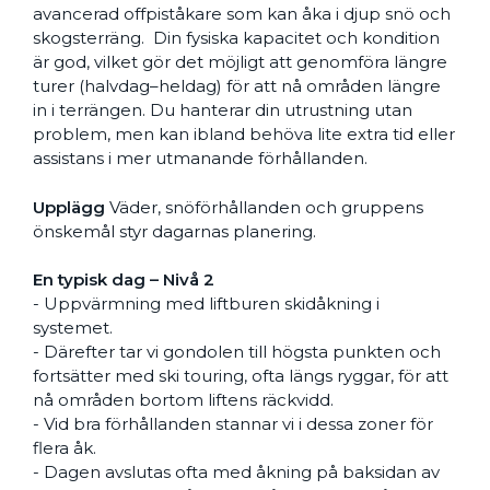
avancerad offpiståkare som kan åka i djup snö och
skogsterräng. Din fysiska kapacitet och kondition
är god, vilket gör det möjligt att genomföra längre
turer (halvdag–heldag) för att nå områden längre
in i terrängen. Du hanterar din utrustning utan
problem, men kan ibland behöva lite extra tid eller
assistans i mer utmanande förhållanden.
Upplägg
Väder, snöförhållanden och gruppens
önskemål styr dagarnas planering.
En typisk dag – Nivå 2
- Uppvärmning med liftburen skidåkning i
systemet.
- Därefter tar vi gondolen till högsta punkten och
fortsätter med ski touring, ofta längs ryggar, för att
nå områden bortom liftens räckvidd.
- Vid bra förhållanden stannar vi i dessa zoner för
flera åk.
- Dagen avslutas ofta med åkning på baksidan av