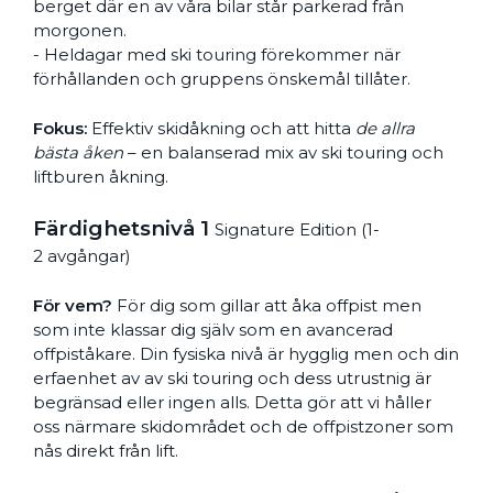
berget där en av våra bilar står parkerad från
morgonen.
- Heldagar med ski touring förekommer när
förhållanden och gruppens önskemål tillåter.
Fokus:
Effektiv skidåkning och att hitta
de allra
bästa åken
– en balanserad mix av ski touring och
liftburen åkning.
Färdighetsnivå 1
Signature Edition (1-
2 avgångar)
För vem?
För dig som gillar att åka offpist men
som inte klassar dig själv som en avancerad
offpiståkare. Din fysiska nivå är hygglig men och din
erfaenhet av av ski touring och dess utrustnig är
begränsad eller ingen alls. Detta gör att vi håller
oss närmare skidområdet och de offpistzoner som
nås direkt från lift.