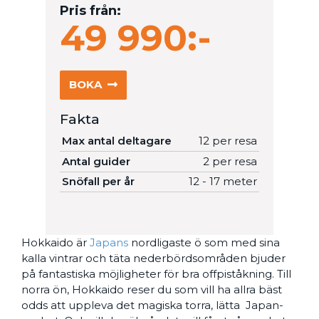
Pris från:
49 990:-
BOKA
Fakta
Max antal deltagare
12 per resa
Antal guider
2 per resa
Snöfall per år
12 - 17 meter
Hokkaido är
Japans
nordligaste ö som med sina
kalla vintrar och täta nederbördsområden bjuder
på fantastiska möjligheter för bra offpiståkning. Till
norra ön, Hokkaido reser du som vill ha allra bäst
odds att uppleva det magiska torra, lätta Japan-