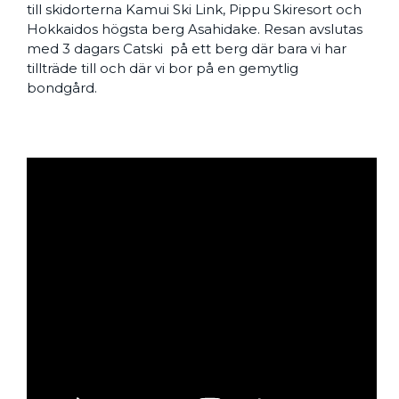
till skidorterna Kamui Ski Link, Pippu Skiresort och
Hokkaidos högsta berg Asahidake. Resan avslutas
med 3 dagars Catski på ett berg där bara vi har
tillträde till och där vi bor på en gemytlig
bondgård.