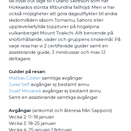
ski in/ski out läge till Furano Skiresort som har
Hokkaidos största liftbundna fallhöjd. Men vi har
också möjligheter att göra dagsutflykter till andra
skidområden såsom Tomamu, Sahoro eller
upplevelsefyllda toppturer på högalpina
vulkanberget Mount Toakchi. Allt beroende på
snöförhållande, väder och gruppens önskemål. På
varje resa har vi 2 certifierade guider samt en
assisterande guide, 3 minibussar och max 12
deltagare.
Guider på resan:
Mattias Cöster
samtliga avgångar
Juras Sefl
avgångar ej bestämt ännu
Josef Movarek
avgångar ej bestämt ännu
Samt en assisterande samtliga avgångar
Avgångar
(ankomst och återesa från Sapporo)
Vecka 2: 11-18 januari
Vecka 3: 18-25 januari
Vecka 4: 25 januari-1 februari