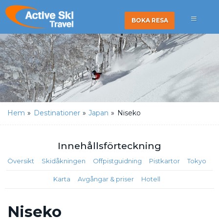
BOKA RESA
Hem
»
Destinationer
»
Japan
»
Niseko
Innehålls
förteckning
Översikt
Skidåkningen
Offpistguidning
Pistkartor
Tokyo
Karta
Avgångar & priser
Hotell
Niseko