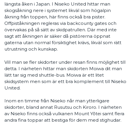
längsta åken i Japan. I Niseko United hittar man
skogsåkning nere i systemet likväl som högalpin
åkning från toppen, här finns också bra pister.
Offpiståkningen regleras via backcounty gates och
övervakas på så sätt av skidpatrullen. Där med inte
sagt att åkningen är säker då pistörerna öppnat
gaterna utan normal försiktighet krävs, likväl som rätt
utrustning och kunskap.
Vill man se fler skidorter under resan finns möjlighet till
detta. I närheten hittar man skidorten Moiwa dit man
lätt tar sig med shuttle-bus. Moiwa är ett litet
skidsystem men som är ett bra komplement till Niseko
United.
Inom en timme från Niseko når man ytterligare
skidorter, bland annat Rusutsu och Kiroro. I närheten
av Niseko finns också vulkanen Mount Yõtei samt flera
andra fina toppar att bestiga för dem med stighudar.