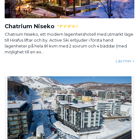
Chatrium Niseko
★
★
★
★
½
Chatrium Niseko, ett modern lägenhetshotell med utmärkt läge
till Hirafus liftar och by. Active Ski erbjuder i första hand
lägenheter på hela 81 kvm med 2 sovrum och 4 bäddar (med
möjlighet till en ex...
Läs mer