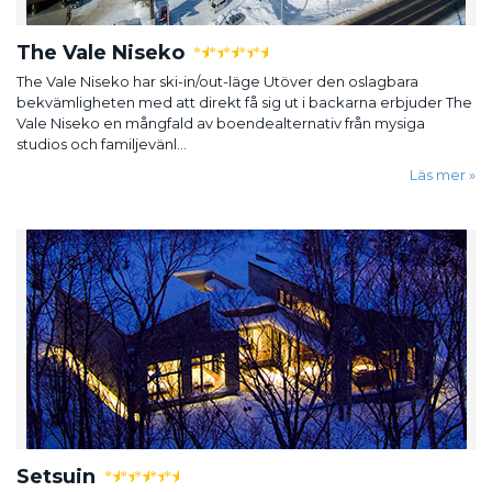
The Vale Niseko
★
★
★
★
★
The Vale Niseko har ski-in/out-läge Utöver den oslagbara
bekvämligheten med att direkt få sig ut i backarna erbjuder The
Vale Niseko en mångfald av boendealternativ från mysiga
studios och familjevänl...
Läs mer
Setsuin
★
★
★
★
★