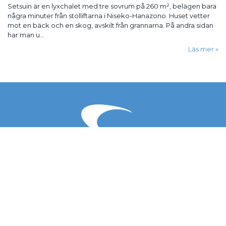
Setsuin är en lyxchalet med tre sovrum på 260 m², belägen bara
några minuter från stolliftarna i Niseko-Hanazono. Huset vetter
mot en bäck och en skog, avskilt från grannarna. På andra sidan
har man u...
Läs mer
Resa med oss
Resevillkor
Resegarantier
Försäkringar
Om Active Ski