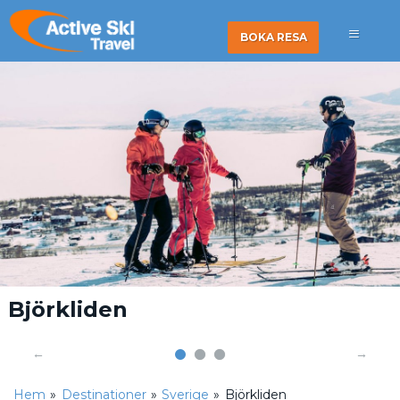
BOKA RESA
Björkliden
Hem
»
Destinationer
»
Sverige
»
Björkliden