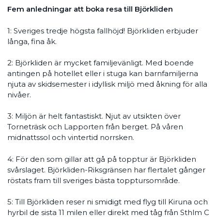
Fem anledningar att boka resa till Björkliden
1: Sveriges tredje högsta fallhöjd! Björkliden erbjuder
långa, fina åk.
2: Björkliden är mycket familjevänligt. Med boende
antingen på hotellet eller i stuga kan barnfamiljerna
njuta av skidsemester i idyllisk miljö med åkning för alla
nivåer.
3: Miljön är helt fantastiskt. Njut av utsikten över
Torneträsk och Lapporten från berget. På våren
midnattssol och vintertid norrsken.
4: För den som gillar att gå på topptur är Björkliden
svårslaget. Björkliden-Riksgränsen har flertalet gånger
röstats fram till sveriges bästa topptursområde.
5: Till Björkliden reser ni smidigt med flyg till Kiruna och
hyrbil de sista 11 milen eller direkt med tåg från Sthlm C