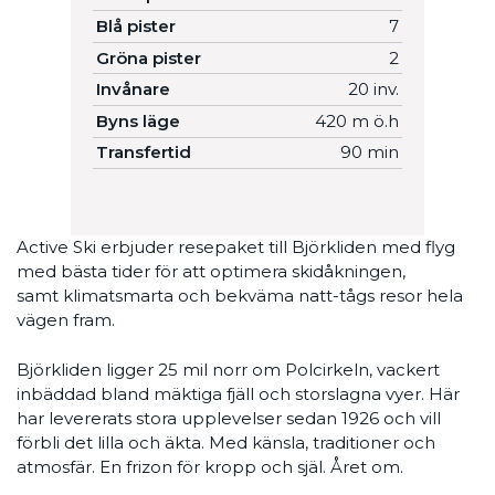
Blå pister
7
Gröna pister
2
Invånare
20 inv.
Byns läge
420 m ö.h
Transfertid
90 min
Active Ski erbjuder resepaket till Björkliden med flyg
med bästa tider för att optimera skidåkningen,
samt klimatsmarta och bekväma natt-tågs resor hela
vägen fram.
Björkliden ligger 25 mil norr om Polcirkeln, vackert
inbäddad bland mäktiga fjäll och storslagna vyer. Här
har levererats stora upplevelser sedan 1926 och vill
förbli det lilla och äkta. Med känsla, traditioner och
atmosfär. En frizon för kropp och själ. Året om.