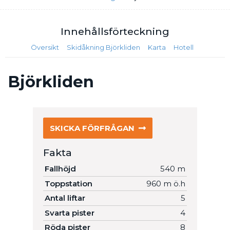
Innehålls
förteckning
Översikt
Skidåkning Björkliden
Karta
Hotell
Björkliden
SKICKA FÖRFRÅGAN
Fakta
Fallhöjd
540 m
Toppstation
960 m ö.h
Antal liftar
5
Svarta pister
4
Röda pister
8