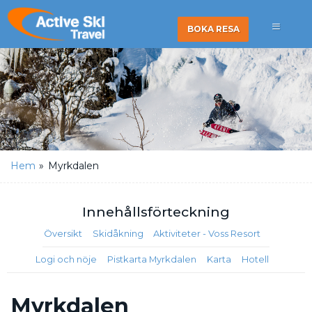
BOKA RESA
Hem
»
Myrkdalen
Innehålls
förteckning
Översikt
Skidåkning
Aktiviteter - Voss Resort
Logi och nöje
Pistkarta Myrkdalen
Karta
Hotell
Myrkdalen