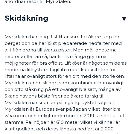
anordnar resor till Myrkdalen.
Skidåkning
Myrkdalen har idag 9 st liftar som tar åkare upp för
berget och de har 15 st preparerade nedfarter med
allt från gröna till svarta pister. Men möjligheterna
nedför är fler än så, här finns många grymma
möjligheter för bra offpist. Liftköer är något som deras
moderna liftsystem tagit itu med, kapaciteten för
liftarna är ovanligt stort för en ort med den storleken.
Myrkdalen är en skidort som kombinerar barnvänligt
och offpiståkning på ett ovanligt bra sätt, många av
Skandinaviens bästa freeride åkare tar sig till
Myrkdalen när snön är på ingång. Ryktet sägs att
Myrkdalen är Europas svar på Japan vilket låter bra i
våra öron, och enligt nederbörden 2019 ser det ut att
stämma. Fallhöjden är 610 meter vilket vi känner är
klart godkänt och deras längsta nedfart är 2 000